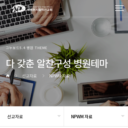
작성자
댓글
조회
작성일
그누보드5.4 병원 THEME
다 갖춘 알찬구성 병원테마
선교자료
NPWM 자료
선교자료
NPWM 자료
헤더설정