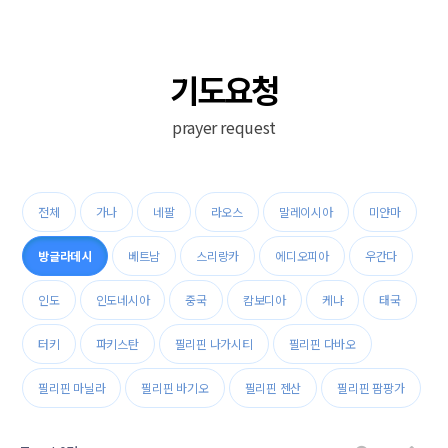
기도요청
prayer request
열린 분류
전체
가나
네팔
라오스
말레이시아
미얀마
방글라데시
베트남
스리랑카
에디오피아
우간다
인도
인도네시아
중국
캄보디아
케냐
태국
터키
파키스탄
필리핀 나가시티
필리핀 다바오
필리핀 마닐라
필리핀 바기오
필리핀 젠산
필리핀 팜팡가
게시판 검색
글쓰기