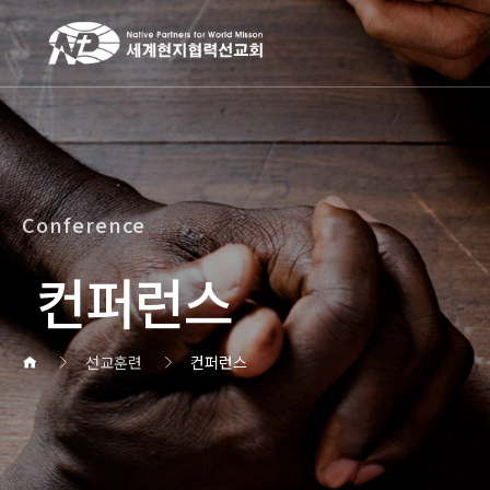
작성자
댓글
조회
작성일
Conference
컨퍼런스
선교훈련
컨퍼런스