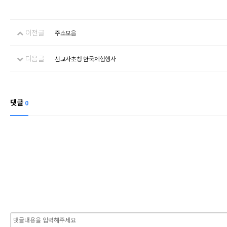
이전글
주소모음
다음글
선교사초청 한국체험행사
댓글
0
내용