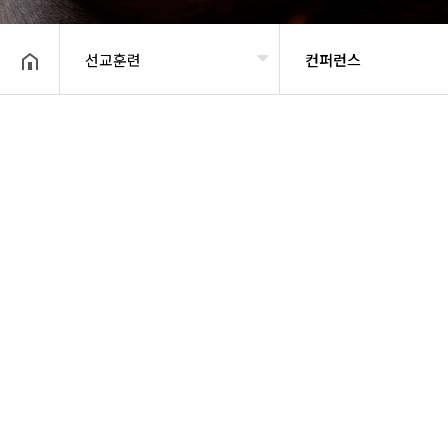
선교훈련
컨퍼런스
헤더설정