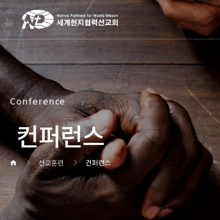
작성자
댓글
조회
작성일
Conference
컨퍼런스
선교훈련
컨퍼런스