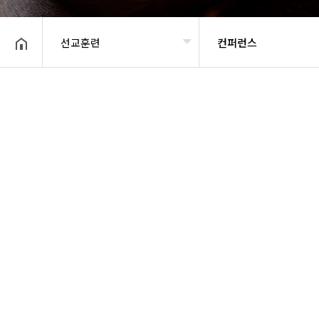
선교훈련
컨퍼런스
헤더설정