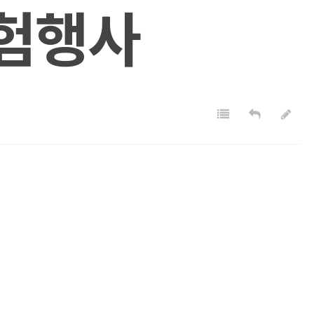
험행사
목록
답변
글쓰기