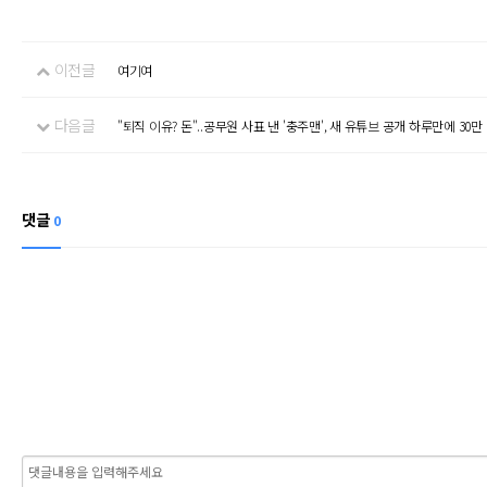
이전글
여기여
다음글
"퇴직 이유? 돈"..공무원 사표 낸 '충주맨', 새 유튜브 공개 하루만에 30만
댓글
0
내용