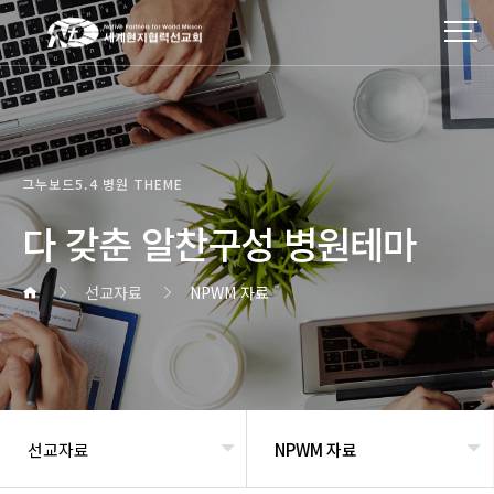
그누보드5.4 병원 THEME
다 갖춘 알찬구성 병원테마
선교자료
NPWM 자료
선교자료
NPWM 자료
헤더설정